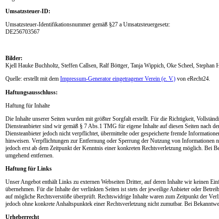
Umsatzsteuer-ID:
Umsatzsteuer-Identifikationsnummer gemäß §27 a Umsatzsteuergesetz:
DE256703567
Bilder:
Kjell Hauke Buchholtz, Steffen Callsen, Ralf Böttger, Tanja Wippich, Oke Scheel, Stephan 
Quelle: erstellt mit dem
Impressum-Generator eingetragener Verein (e. V.)
von eRecht24.
Haftungsausschluss:
Haftung für Inhalte
Die Inhalte unserer Seiten wurden mit größter Sorgfalt erstellt. Für die Richtigkeit, Vollst
Diensteanbieter sind wir gemäß § 7 Abs.1 TMG für eigene Inhalte auf diesen Seiten nach d
Diensteanbieter jedoch nicht verpflichtet, übermittelte oder gespeicherte fremde Informatio
hinweisen. Verpflichtungen zur Entfernung oder Sperrung der Nutzung von Informationen na
jedoch erst ab dem Zeitpunkt der Kenntnis einer konkreten Rechtsverletzung möglich. Bei 
umgehend entfernen.
Haftung für Links
Unser Angebot enthält Links zu externen Webseiten Dritter, auf deren Inhalte wir keinen Ei
übernehmen. Für die Inhalte der verlinkten Seiten ist stets der jeweilige Anbieter oder Betr
auf mögliche Rechtsverstöße überprüft. Rechtswidrige Inhalte waren zum Zeitpunkt der Verlin
jedoch ohne konkrete Anhaltspunktek einer Rechtsverletzung nicht zumutbar. Bei Bekanntw
Urheberrecht