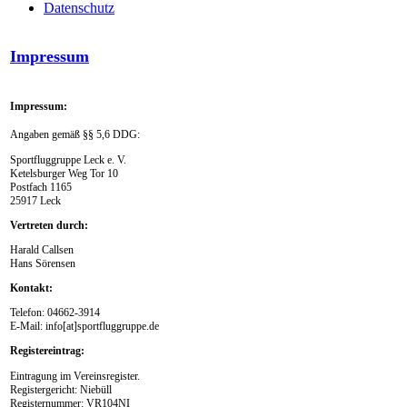
Datenschutz
Impressum
Impressum:
Angaben gemäß §§ 5,6 DDG:
Sportfluggruppe Leck e. V.
Ketelsburger Weg Tor 10
Postfach 1165
25917 Leck
Vertreten durch:
Harald Callsen
Hans Sörensen
Kontakt:
Telefon: 04662-3914
E-Mail: info[at]sportfluggruppe.de
Registereintrag:
Eintragung im Vereinsregister.
Registergericht: Niebüll
Registernummer: VR104NI