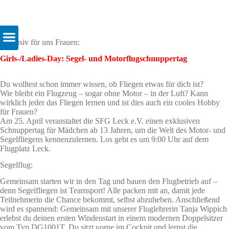
Exklusiv für uns Frauen:
Girls-/Ladies-Day: Segel- und Motorflugschnuppertag
Du wolltest schon immer wissen, ob Fliegen etwas für dich ist?
Wie bleibt ein Flugzeug – sogar ohne Motor – in der Luft? Kann
wirklich jeder das Fliegen lernen und ist dies auch ein cooles Hobby
für Frauen?
Am 25. April veranstaltet die SFG Leck e.V. einen exklusiven
Schnuppertag für Mädchen ab 13 Jahren, um die Welt des Motor- und
Segelfliegens kennenzulernen. Los geht es um 9:00 Uhr auf dem
Flugplatz Leck.
Segelflug:
Gemeinsam starten wir in den Tag und bauen den Flugbetrieb auf –
denn Segelfliegen ist Teamsport! Alle packen mit an, damit jede
Teilnehmerin die Chance bekommt, selbst abzuheben. Anschließend
wird es spannend: Gemeinsam mit unserer Fluglehrerin Tanja Wippich
erlebst du deinen ersten Windenstart in einem modernen Doppelsitzer
vom Typ DG1001T. Du sitzt vorne im Cockpit und lernst die